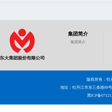
集团简介
集团简介
版权所有
：
牡
地址：牡丹江市东三条路89号 电话：0
黑ICP备07121