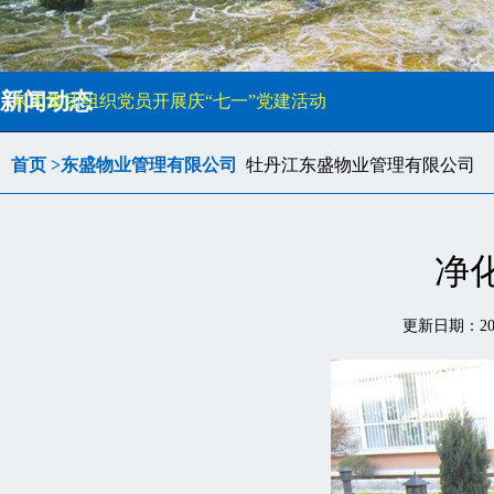
东大家具广场举办“三节同庆”促销活动
新闻动态
东大集团组织党员开展庆“七一”党建活动
【热烈祝贺牡丹江东大集团股份有限公司副董事长、东大批发
首页 >东盛物业管理有限公司
牡丹江东盛物业管理有限公司
范”】
净
【热烈祝贺牡丹江东大集团股份有限公司房地产开发部工程师李云龙
更新日期：202
牡丹江东大集团股份有限公司召开2020-2021年度总结表彰大会
集团召开“2021年度企业员工子女考上大学奖励座谈会
东大家具广场举办“三节同庆”促销活动